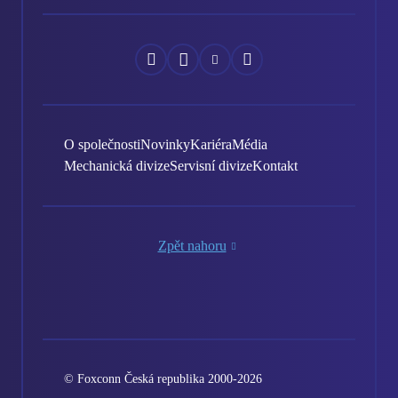
Náš
Náš
Náš
Náš
Facebook
Instagram
YouTube
LinkedIn
O společnosti
Novinky
Kariéra
Média
Mechanická divize
Servisní divize
Kontakt
Zpět nahoru
© Foxconn Česká republika 2000-2026