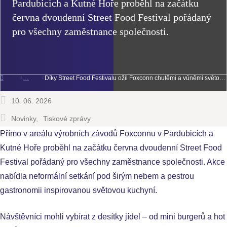
Pardubicích a Kutné Hoře proběhl na začátku
června dvoudenní Street Food Festival pořádaný
pro všechny zaměstnance společnosti.
Díky Street Food Festivalu ožil Foxconn chutěmi a vůněmi světových jídel
10. 06. 2026
Novinky
Tiskové zprávy
Přímo v areálu výrobních závodů Foxconnu v Pardubicích a
Kutné Hoře proběhl na začátku června dvoudenní Street Food
Festival pořádaný pro všechny zaměstnance společnosti. Akce
nabídla neformální setkání pod širým nebem a pestrou
gastronomii inspirovanou světovou kuchyní.
Návštěvníci mohli vybírat z desítky jídel – od mini burgerů a hot