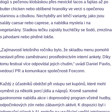
dogů s pečenou klobáskou přes mexické tacos a fajitas až po
butter chicken nebo oblíbené hranolky ve verzi s opečenou
slaninou a cibulkou. Nechyběly ani lehčí varianty, jako jsou
saláty caesar nebo caprese, a nabídka myslela i na
vegetariány. Sladkou tečku zajistily buchtičky se šodó, zmrzlina
s jahodami nebo plněné lokše.
„Zajímavostí letošního ročníku bylo, že skladbu menu pomohli
sestavit přímo zaměstnanci prostřednictvím interní ankety. Díky
tomu festival více odpovídal jejich chutím,“ uvádí Daniel Pavlis,
vedoucí PR a komunikace společnosti Foxconn.
Každý z účastníků obdržel při vstupu set kupónů, které mohl
vyměnit za několik porcí jídla a nápojů. Kromě samotné
gastronomie nabídla akce i doprovodný program včetně hudby,
odpočinkových zón nebo zábavných aktivit. K dispozici byl i
informační stánek k AI, protože na využívání umělé inteligence