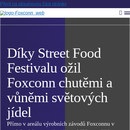
Přejít na obsahovou část stránky
Vyh
R
m
Díky Street Food
Festivalu ožil
Foxconn chutěmi a
vůněmi světových
jídel
Přímo v areálu výrobních závodů Foxconnu v