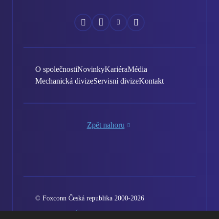
Náš
Náš
Náš
Náš
Facebook
Instagram
YouTube
LinkedIn
O společnosti
Novinky
Kariéra
Média
Mechanická divize
Servisní divize
Kontakt
Zpět nahoru
© Foxconn Česká republika 2000-2026
Vytvořila eBRÁNA
Podmínky použití
Mapa stránek