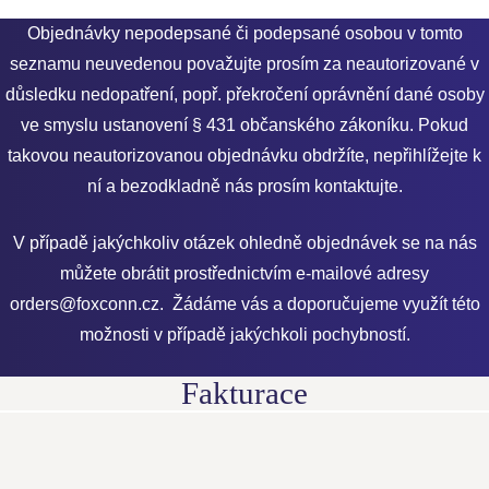
Objednávky nepodepsané či podepsané osobou v tomto
seznamu neuvedenou považujte prosím za neautorizované v
důsledku nedopatření, popř. překročení oprávnění dané osoby
ve smyslu ustanovení § 431 občanského zákoníku. Pokud
takovou neautorizovanou objednávku obdržíte, nepřihlížejte k
ní a bezodkladně nás prosím kontaktujte.
V případě jakýchkoliv otázek ohledně objednávek se na nás
můžete obrátit prostřednictvím e-mailové adresy
orders@foxconn.cz. Žádáme vás a doporučujeme využít této
možnosti v případě jakýchkoli pochybností.
Fakturace
Veškeré faktury za objednané služby/zboží dle pravidel
uvedených výše zasílejte na email:
FA_AP_Inbox@emea.foxconn.com