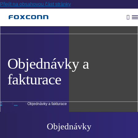
Přejít na obsahovou část stránky
Vyh
R
m
Objednávky a
fakturace
Objednávky a fakturace
Objednávky