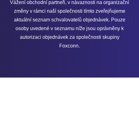
Vážení obchodní partneři, v návaznosti na organizační
změny v rámci naší společnosti tímto zveřejňujeme
aktuální seznam schvalovatelů objednávek. Pouze
osoby uvedené v seznamu níže jsou oprávněny k
autorizaci objednávek za společnosti skupiny
Foxconn.
Společnosti skupiny Foxconn
FOXCONN CZ s.r.o., IČO: 25938002
Foxconn European Manufacturing Services s.r.o., IČO:
25965361
GLOBAL SERVICES SOLUTIONS s.r.o., IČO: 27524850
Foxconn Europe Digital Solutions s.r.o., IČO: 04390962