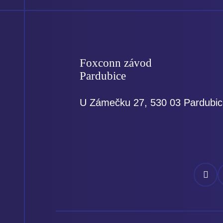
Foxconn závod
Pardubice
U Zámečku 27, 530 03 Pardubi
Náš
N
Facebo
I