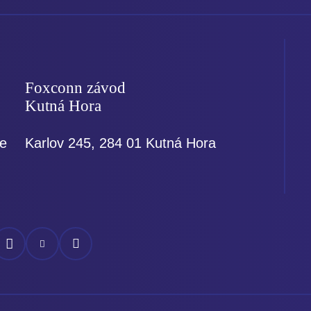
Foxconn závod
Kutná Hora
ce
Karlov 245, 284 01 Kutná Hora
áš
Náš
Náš
ok
nstagram
YouTube
LinkedIn