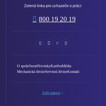
Zelená linka pro uchazeče o práci:
800 19 20 19
Náš
Náš
Náš
Náš
Facebook
Instagram
YouTube
LinkedIn
O společnosti
Novinky
Kariéra
Média
Mechanická divize
Servisní divize
Kontakt
Zpět nahoru