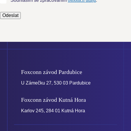
Souhlasím se zpracováním
osobních údajů
.
se
zpracováním
Odeslat
osobních
údajů
.
Formulář
se
nepodařilo
odeslat.
Foxconn závod
Pardubice
U Zámečku 27, 530 03 Pardubice
Foxconn závod
Kutná Hora
Karlov 245, 284 01 Kutná Hora