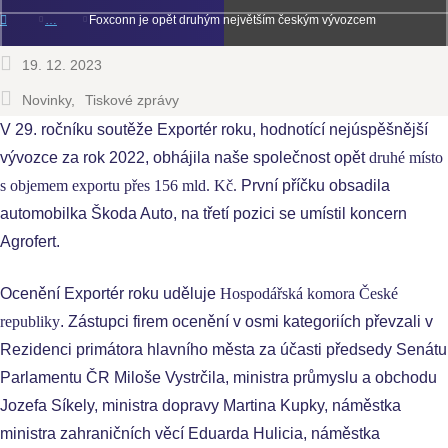
Foxconn je opět druhým největším českým vývozcem
19. 12. 2023
Novinky
Tiskové zprávy
V 29. ročníku soutěže Exportér roku, hodnotící nejúspěšnější
vývozce za rok 2022, obhájila naše společnost opět
druhé místo
s objemem exportu přes 156 mld. Kč.
První příčku obsadila
automobilka Škoda Auto, na třetí pozici se umístil koncern
Agrofert.
Ocenění Exportér roku uděluje
Hospodářská komora České
republiky
. Zástupci firem ocenění v osmi kategoriích převzali v
Rezidenci primátora hlavního města za účasti předsedy Senátu
Parlamentu ČR Miloše Vystrčila, ministra průmyslu a obchodu
Jozefa Síkely, ministra dopravy Martina Kupky, náměstka
ministra zahraničních věcí Eduarda Hulicia, náměstka