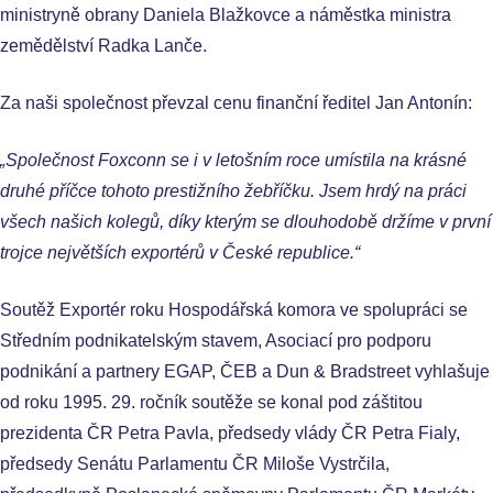
ministryně obrany Daniela Blažkovce a náměstka ministra
zemědělství Radka Lanče.
Za naši společnost převzal cenu finanční ředitel Jan Antonín:
„Společnost Foxconn se i v letošním roce umístila na krásné
druhé příčce tohoto prestižního žebříčku. Jsem hrdý na práci
všech našich kolegů, díky kterým se dlouhodobě držíme v první
trojce největších exportérů v České republice.“
Soutěž Exportér roku Hospodářská komora ve spolupráci se
Středním podnikatelským stavem, Asociací pro podporu
podnikání a partnery EGAP, ČEB a Dun & Bradstreet vyhlašuje
od roku 1995. 29. ročník soutěže se konal pod záštitou
prezidenta ČR Petra Pavla, předsedy vlády ČR Petra Fialy,
předsedy Senátu Parlamentu ČR Miloše Vystrčila,