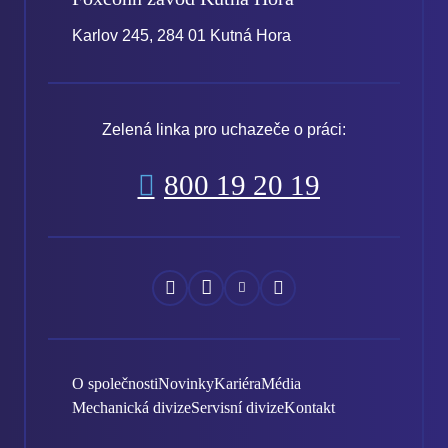
Karlov 245, 284 01 Kutná Hora
Zelená linka pro uchazeče o práci:
800 19 20 19
Náš
Náš
Náš
Náš
Facebook
Instagram
YouTube
LinkedIn
O společnosti
Novinky
Kariéra
Média
Mechanická divize
Servisní divize
Kontakt