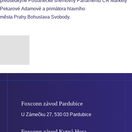
předsedkyně Poslanecké sněmovny Parlamentu ČR Markéty
Pekarové Adamové a primátora hlavního
města Prahy Bohuslava Svobody.
Foxconn závod
Pardubice
U Zámečku 27, 530 03 Pardubice
Foxconn závod
Kutná Hora