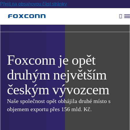
Přejít na obsahovou část stránky
Vyh
R
m
Foxconn je opět
druhým největším
českým vývozcem
Naše společnost opět obhájila druhé místo s
objemem exportu přes 156 mld. Kč.