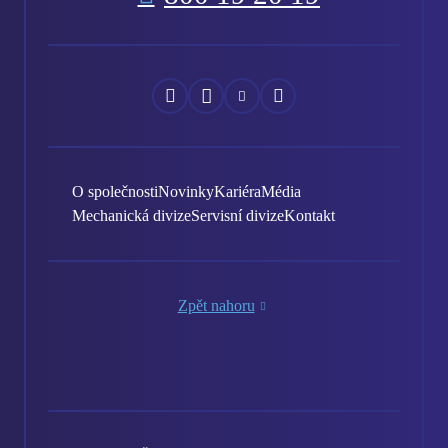
Náš
Náš
Náš
Náš
Facebook
Instagram
YouTube
LinkedIn
O společnosti
Novinky
Kariéra
Média
Mechanická divize
Servisní divize
Kontakt
Zpět nahoru