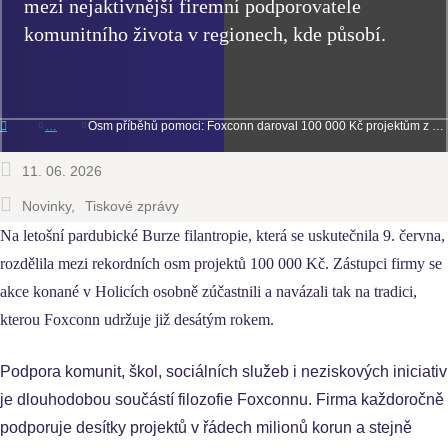
mezi nejaktivnější firemní podporovatele
komunitního života v regionech, kde působí.
Osm příběhů pomoci: Foxconn daroval 100 000 Kč projektům z Burzy filantropie
11. 06. 2026
Novinky
Tiskové zprávy
Na letošní pardubické Burze filantropie, která se uskutečnila 9. června,
rozdělila mezi rekordních osm projektů 100 000 Kč. Zástupci firmy se
akce konané v Holicích osobně zúčastnili a navázali tak na tradici,
kterou Foxconn udržuje již desátým rokem.
Podpora komunit, škol, sociálních služeb i neziskových iniciativ
je dlouhodobou součástí filozofie Foxconnu. Firma každoročně
podporuje desítky projektů v řádech milionů korun a stejně