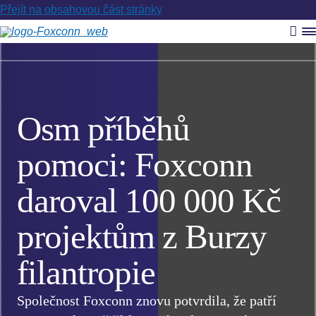
Přejít na obsahovou část stránky
Vyh
R
m
Osm příběhů
pomoci: Foxconn
daroval 100 000 Kč
projektům z Burzy
filantropie
Společnost Foxconn znovu potvrdila, že patří