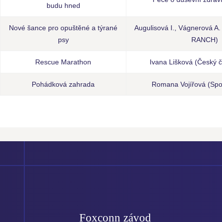
budu hned
Nové šance pro opuštěné a týrané
Augulisová I., Vágnerová A
psy
RANCH)
Rescue Marathon
Ivana Lišková (Český č
Pohádková zahrada
Romana Vojířová (Sp
Foxconn závod