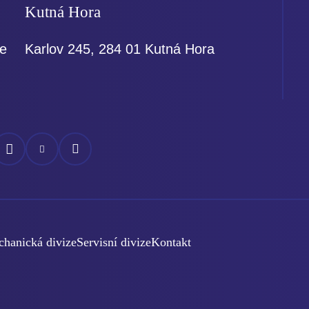
Kutná Hora
ce
Karlov 245, 284 01 Kutná Hora
áš
Náš
Náš
ok
nstagram
YouTube
LinkedIn
hanická divize
Servisní divize
Kontakt