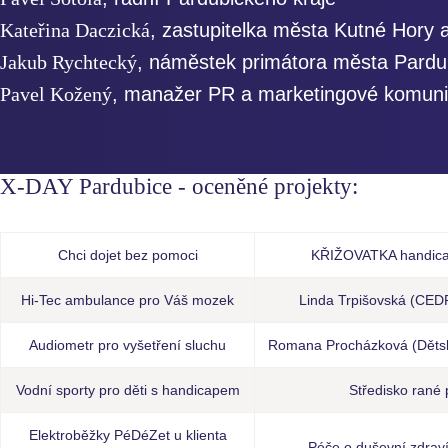
Kateřina Daczická
, zastupitelka města Kutné Hory
Jakub Rychtecký
, náměstek primátora města Pardu
Pavel Kožený
, manažer PR a marketingové komun
X-DAY Pardubice - oceněné projekty:
Chci dojet bez pomoci
KŘIŽOVATKA handica
Hi-Tec ambulance pro Váš mozek
Linda Trpišovská (CED
Audiometr pro vyšetření sluchu
Romana Procházková (Děts
Vodní sporty pro děti s handicapem
Středisko rané
Elektroběžky PéDéZet u klienta
Péče o duševní zdrav