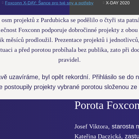
Foxconn X-DAY: Šance pro tvé sny a potřeby
X-DAY 2020
osm projektů z Pardubicka se podělilo o čtyři sta patná
čnost Foxconn podporuje dobročinné projekty z obou r
k měsíců prodloužil. Prezentace projektů i jednotlivců,
tuaci a před porotou probíhala bez publika, zato při d
pravidel.
ávě uzavíráme, byl opět rekordní. Přihlásilo se do 
le postoupily projekty vybrané porotou složenou 
Porota Foxco
Josef Viktora
, starosta
Kateřina Daczická
, zast