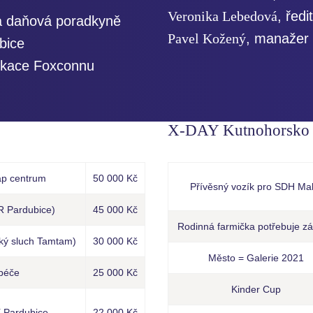
Veronika Lebedová
, řed
 a daňová poradkyně
Pavel Kožený
, manažer
bice
ikace Foxconnu
X-DAY Kutnohorsko –
p centrum
50 000 Kč
Přívěsný vozík pro SDH Mal
R Pardubice)
45 000 Kč
Rodinná farmička potřebuje z
ký sluch Tamtam)
30 000 Kč
Město = Galerie 2021
 péče
25 000 Kč
Kinder Cup
í Pardubice
22 000 Kč