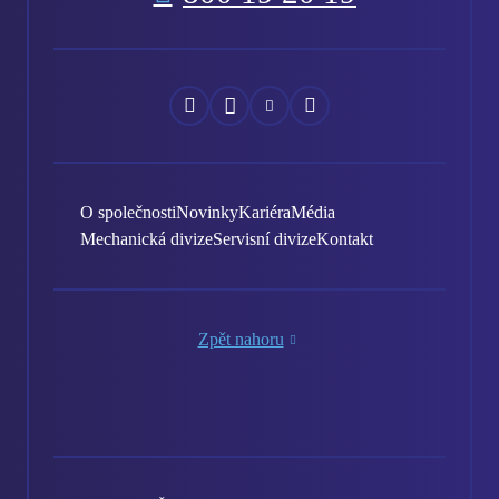
Náš
Náš
Náš
Náš
Facebook
Instagram
YouTube
LinkedIn
O společnosti
Novinky
Kariéra
Média
Mechanická divize
Servisní divize
Kontakt
Zpět nahoru