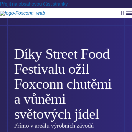
Přejít na obsahovou část stránky
Vyh
R
m
Díky Street Food
Festivalu ožil
Foxconn chutěmi
a vůněmi
světových jídel
Přímo v areálu výrobních závodů