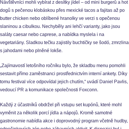
Návštěvníci mohli vybírat z desítky jídel – od mini burgerů a hot
dogů s pečenou klobáskou přes mexické tacos a fajitas až po
butter chicken nebo oblíbené hranolky ve verzi s opečenou
slaninou a cibulkou. Nechyběly ani lehčí varianty, jako jsou
saláty caesar nebo caprese, a nabídka myslela i na
vegetariány. Sladkou tečku zajistily buchtičky se šodó, zmrzlina
s jahodami nebo plněné lokše.
„Zajímavostí letošního ročníku bylo, že skladbu menu pomohli
sestavit přímo zaměstnanci prostřednictvím interní ankety. Díky
tomu festival více odpovídal jejich chutím,“ uvádí Daniel Pavlis,
vedoucí PR a komunikace společnosti Foxconn.
Každý z účastníků obdržel při vstupu set kupónů, které mohl
vyměnit za několik porcí jídla a nápojů. Kromě samotné
gastronomie nabídla akce i doprovodný program včetně hudby,
odpočinkových zón nebo zábavných aktivit. K dispozici byl i