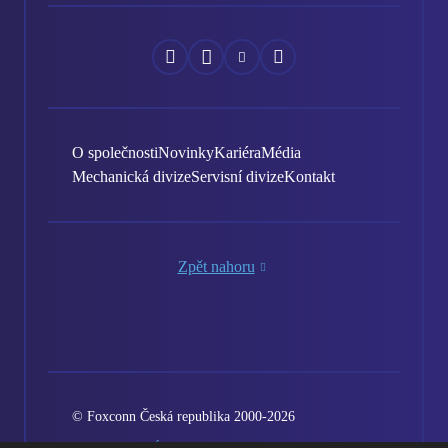
Náš
Náš
Náš
Náš
Facebook
Instagram
YouTube
LinkedIn
O společnosti
Novinky
Kariéra
Média
Mechanická divize
Servisní divize
Kontakt
Zpět nahoru
© Foxconn Česká republika 2000-2026