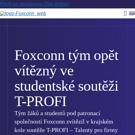
Přejít na obsahovou část stránky
Vyh
R
m
Foxconn tým opět
vítězný ve
studentské soutěži
T-PROFI
Tým žáků a studentů pod patronací
společnosti Foxconn zvítězil v krajském
kole soutěže T-PROFI – Talenty pro firmy