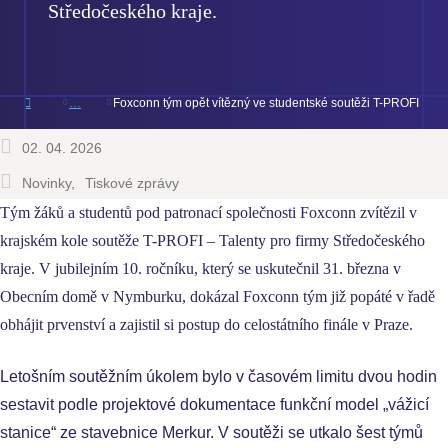
Středočeského kraje.
Foxconn tým opět vítězný ve studentské soutěži T-PROFI
02. 04. 2026
Novinky
Tiskové zprávy
Tým žáků a studentů pod patronací společnosti Foxconn zvítězil v
krajském kole soutěže T-PROFI – Talenty pro firmy Středočeského
kraje. V jubilejním 10. ročníku, který se uskutečnil 31. března v
Obecním domě v Nymburku, dokázal Foxconn tým již popáté v řadě
obhájit prvenství a zajistil si postup do celostátního finále v Praze.
Letošním soutěžním úkolem bylo v časovém limitu dvou hodin
sestavit podle projektové dokumentace funkční model „vážicí
stanice“ ze stavebnice Merkur. V soutěži se utkalo šest týmů