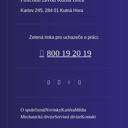
Karlov 245, 284 01 Kutná Hora
Zelená linka pro uchazeče o práci:
800 19 20 19
Náš
Náš
Náš
Náš
Facebook
Instagram
YouTube
LinkedIn
O společnosti
Novinky
Kariéra
Média
Mechanická divize
Servisní divize
Kontakt