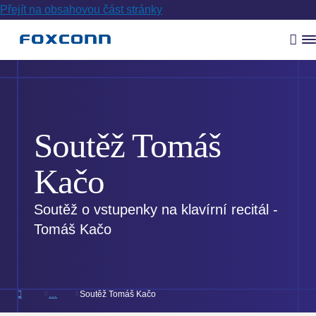
Přejít na obsahovou část stránky
Vyh
R
m
Soutěž Tomáš
Kačo
Soutěž o vstupenky na klavírní recitál -
Tomáš Kačo
Soutěž Tomáš Kačo