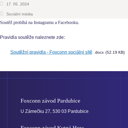
17. 05. 2024
Sociální média
Soutěž probíhá na Instagramu a Facebooku.
Pravidla soutěže naleznete zde:
Soutěžní pravidla - Foxconn sociální sítě
docx
52.19 KB
Foxconn závod
Pardubice
U Zámečku 27, 530 03 Pardubice
Foxconn závod
Kutná Hora