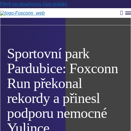
Přejít na obsahovou část stránky
Vyh
R
m
Sportovní park
Pardubice: Foxconn
Run překonal
rekordy a přinesl
podporu nemocné
Yulince