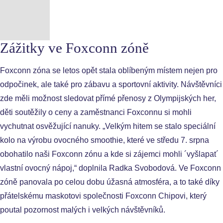
Zážitky ve Foxconn zóně
Foxconn zóna se letos opět stala oblíbeným místem nejen pro
odpočinek, ale také pro zábavu a sportovní aktivity. Návštěvníci
zde měli možnost sledovat přímé přenosy z Olympijských her,
děti soutěžily o ceny a zaměstnanci Foxconnu si mohli
vychutnat osvěžující nanuky. „Velkým hitem se stalo speciální
kolo na výrobu ovocného smoothie, které ve středu 7. srpna
obohatilo naši Foxconn zónu a kde si zájemci mohli ´vyšlapat´
vlastní ovocný nápoj,“ doplnila Radka Svobodová. Ve Foxconn
zóně panovala po celou dobu úžasná atmosféra, a to také díky
přátelskému maskotovi společnosti Foxconn Chipovi, který
poutal pozornost malých i velkých návštěvníků.