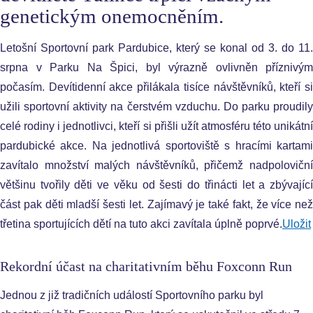
genetickým onemocněním.
Letošní Sportovní park Pardubice, který se konal od 3. do 11.
srpna v Parku Na Špici, byl výrazně ovlivněn příznivým
počasím. Devítidenní akce přilákala tisíce návštěvníků, kteří si
užili sportovní aktivity na čerstvém vzduchu. Do parku proudily
celé rodiny i jednotlivci, kteří si přišli užít atmosféru této unikátní
pardubické akce. Na jednotlivá sportoviště s hracími kartami
zavítalo množství malých návštěvníků, přičemž nadpoloviční
většinu tvořily děti ve věku od šesti do třinácti let a zbývající
část pak děti mladší šesti let. Zajímavý je také fakt, že více než
třetina sportujících dětí na tuto akci zavítala úplně poprvé.
Uložit
Rekordní účast na charitativním běhu Foxconn Run
Jednou z již tradičních událostí Sportovního parku byl