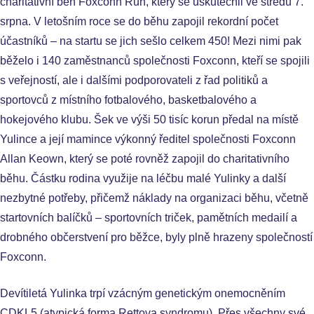
charitativní běh Foxconn Run, který se uskutečnil ve středu 7.
srpna. V letošním roce se do běhu zapojil rekordní počet
účastníků – na startu se jich sešlo celkem 450! Mezi nimi pak
běželo i 140 zaměstnanců společnosti Foxconn, kteří se spojili
s veřejností, ale i dalšími podporovateli z řad politiků a
sportovců z místního fotbalového, basketbalového a
hokejového klubu. Šek ve výši 50 tisíc korun předal na místě
Yulince a její mamince výkonný ředitel společnosti Foxconn
Allan Keown, který se poté rovněž zapojil do charitativního
běhu. Částku rodina využije na léčbu malé Yulinky a další
nezbytné potřeby, přičemž náklady na organizaci běhu, včetně
startovních balíčků – sportovních triček, pamětních medailí a
drobného občerstvení pro běžce, byly plně hrazeny společností
Foxconn.
Devítiletá Yulinka trpí vzácným genetickým onemocněním
CDKL5 (atypická forma Rettova syndromu). Přes všechny své