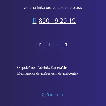
Zelená linka pro uchazeče o práci:
800 19 20 19
Náš
Náš
Náš
Náš
Facebook
Instagram
YouTube
LinkedIn
O společnosti
Novinky
Kariéra
Média
Mechanická divize
Servisní divize
Kontakt
Zpět nahoru