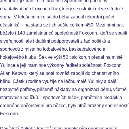
Jednou z již tradičních událostí Sportovního parku byl
charitativní běh Foxconn Run, který se uskutečnil ve středu 7.
srpna. V letošním roce se do běhu zapojil rekordní počet
účastníků – na startu se jich sešlo celkem 450! Mezi nimi pak
běželo i 140 zaměstnanců společnosti Foxconn, kteří se spojili
s veřejností, ale i dalšími podporovateli z řad politiků a
sportovců z místního fotbalového, basketbalového a
hokejového klubu. Šek ve výši 50 tisíc korun předal na místě
Yulince a její mamince výkonný ředitel společnosti Foxconn
Allan Keown, který se poté rovněž zapojil do charitativního
běhu. Částku rodina využije na léčbu malé Yulinky a další
nezbytné potřeby, přičemž náklady na organizaci běhu, včetně
startovních balíčků – sportovních triček, pamětních medailí a
drobného občerstvení pro běžce, byly plně hrazeny společností
Foxconn.
Devítiletá Yulinka trpí vzácným genetickým onemocněním