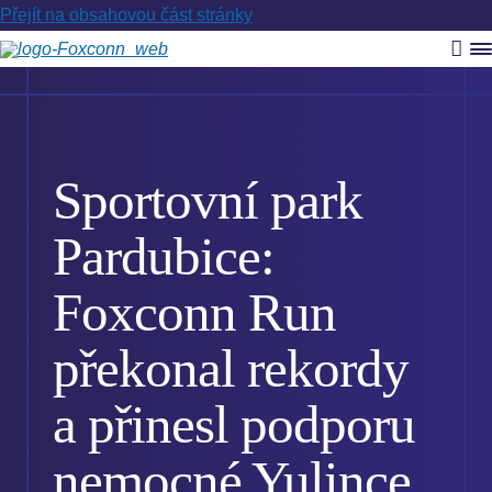
Přejít na obsahovou část stránky
Vyh
R
m
Sportovní park
Pardubice:
Foxconn Run
překonal rekordy
a přinesl podporu
nemocné Yulince