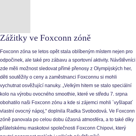
Zážitky ve Foxconn zóně
Foxconn zóna se letos opět stala oblíbeným místem nejen pro
odpočinek, ale také pro zábavu a sportovní aktivity. Návštěvníci
zde měli možnost sledovat přímé přenosy z Olympijských her,
děti soutěžily o ceny a zaměstnanci Foxconnu si mohli
vychutnat osvěžující nanuky. „Velkým hitem se stalo speciální
kolo na výrobu ovocného smoothie, které ve středu 7. srpna
obohatilo naši Foxconn zónu a kde si zájemci mohli ´vyšlapat´
vlastní ovocný nápoj,“ doplnila Radka Svobodová. Ve Foxconn
zóně panovala po celou dobu úžasná atmosféra, a to také díky
přátelskému maskotovi společnosti Foxconn Chipovi, který