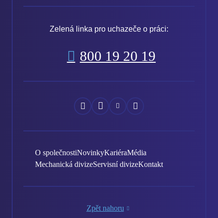
Zelená linka pro uchazeče o práci:
800 19 20 19
Náš
Náš
Náš
Náš
Facebook
Instagram
YouTube
LinkedIn
O společnosti
Novinky
Kariéra
Média
Mechanická divize
Servisní divize
Kontakt
Zpět nahoru