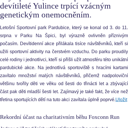
devítileté Yulince trpící vzácným
genetickým onemocněním.
Letošní Sportovní park Pardubice, který se konal od 3. do 11.
srpna v Parku Na Špici, byl výrazně ovlivněn příznivým
počasím. Devítidenní akce přilákala tisíce návštěvníků, kteří si
užili sportovní aktivity na čerstvém vzduchu. Do parku proudily
celé rodiny i jednotlivci, kteří si přišli užít atmosféru této unikátní
pardubické akce. Na jednotlivá sportoviště s hracími kartami
zavítalo množství malých návštěvníků, přičemž nadpoloviční
většinu tvořily děti ve věku od šesti do třinácti let a zbývající
část pak děti mladší šesti let. Zajímavý je také fakt, že více než
třetina sportujících dětí na tuto akci zavítala úplně poprvé.
Uložit
Rekordní účast na charitativním běhu Foxconn Run