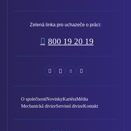
Zelená linka pro uchazeče o práci:
800 19 20 19
Náš
Náš
Náš
Náš
Facebook
Instagram
YouTube
LinkedIn
O společnosti
Novinky
Kariéra
Média
Mechanická divize
Servisní divize
Kontakt