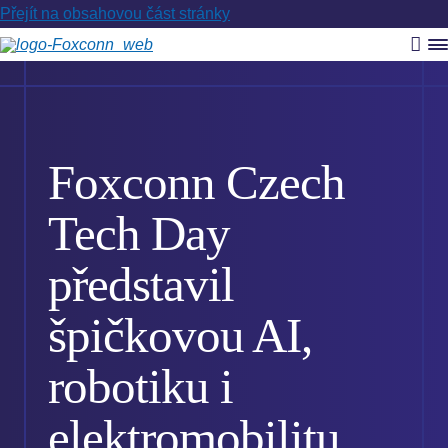
Přejít na obsahovou část stránky
Vyh
R
m
Foxconn Czech
Tech Day
představil
špičkovou AI,
robotiku i
elektromobilitu